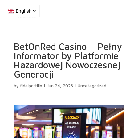
BetOnRed Casino – Pełny
Informator by Platformie
Hazardowej Nowoczesnej
Generacji
by
fidelportillo
|
Jun 24, 2026
|
Uncategorized