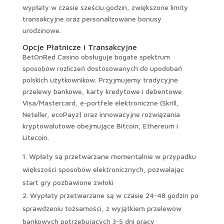
wypłaty w czasie sześciu godzin, zwiększone limity
transakcyjne oraz personalizowane bonusy
urodzinowe.
Opcje Płatnicze i Transakcyjne
BetOnRed Casino obsługuje bogate spektrum
sposobów rozliczeń dostosowanych do upodobań
polskich użytkowników. Przyjmujemy tradycyjne
przelewy bankowe, karty kredytowe i debentowe
Visa/Mastercard, e-portfele elektroniczne (Skrill,
Neteller, ecoPayz) oraz innowacyjne rozwiązania
kryptowalutowe obejmujące Bitcoin, Ethereum i
Litecoin.
Wpłaty są przetwarzane momentalnie w przypadku
większości sposobów elektronicznych, pozwalając
start gry pozbawione zwłoki
Wypłaty przetwarzane są w czasie 24-48 godzin po
sprawdzeniu tożsamości, z wyjątkiem przelewów
bankowych potrzebujących 3-5 dni pracy