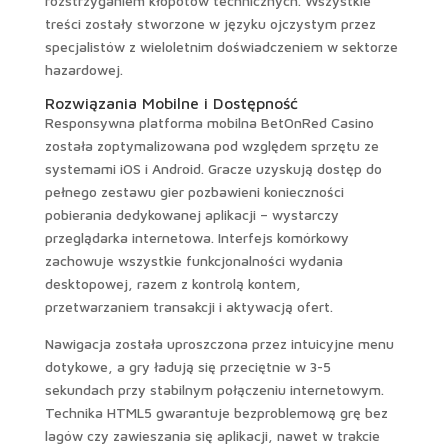
rozstrzyganiem kłopotów technicznych. Wszystkie
treści zostały stworzone w języku ojczystym przez
specjalistów z wieloletnim doświadczeniem w sektorze
hazardowej.
Rozwiązania Mobilne i Dostępność
Responsywna platforma mobilna BetOnRed Casino
została zoptymalizowana pod względem sprzętu ze
systemami iOS i Android. Gracze uzyskują dostęp do
pełnego zestawu gier pozbawieni konieczności
pobierania dedykowanej aplikacji – wystarczy
przeglądarka internetowa. Interfejs komórkowy
zachowuje wszystkie funkcjonalności wydania
desktopowej, razem z kontrolą kontem,
przetwarzaniem transakcji i aktywacją ofert.
Nawigacja została uproszczona przez intuicyjne menu
dotykowe, a gry ładują się przeciętnie w 3-5
sekundach przy stabilnym połączeniu internetowym.
Technika HTML5 gwarantuje bezproblemową grę bez
lagów czy zawieszania się aplikacji, nawet w trakcie