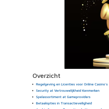
Overzicht
Regelgeving en Licenties voor Online Casino's
Security at Vertrouwelijkheid Kenmerken
Spelassortiment at Gameproviders
Betaalopties in Transactieveiligheid