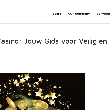
Start
Our company
Service
Casino: Jouw Gids voor Veilig en