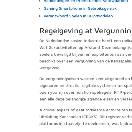
Aanbiedingen en Promotionele Voorwaarden
Gaming Smartphone in Gebruiksgemak
Verantwoord Spelen in Hulpmiddelen
Regelgeving at Vergunnin
De Nederlandse casino-industrie heeft een radi
Wet Gokactiviteiten op Afstand. Deze belangrijk
spelers beveiligd blijven en exploitanten aan ve
beschikt over een vergunning van de Kansspelauto
wetgeving.
De vergunningseisen worden zeer uitgebreid en 
eigenaren en directie, digitale systemen ter sp
open you zijn over hun hun spelregels, RTP-per
aan alle deze belangrijke strenge eisen en verz
A crucial aspect of geautoriseerde activiteiten i
Uitsluiting Kansspelen (CRUKS). Dit register ver
platforms in staat zijn te deelnemen, wat bijdra