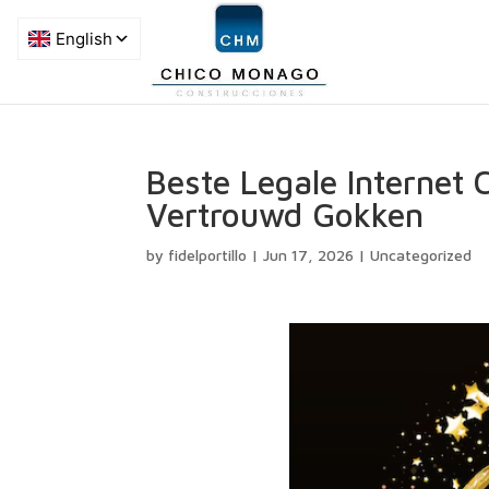
Beste Legale Internet 
Vertrouwd Gokken
by
fidelportillo
|
Jun 17, 2026
|
Uncategorized