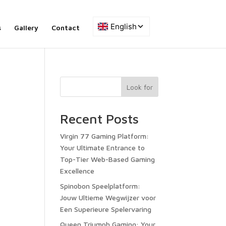
s
Gallery
Contact
Look for
Recent Posts
Virgin 77 Gaming Platform:
Your Ultimate Entrance to
Top-Tier Web-Based Gaming
Excellence
Spinobon Speelplatform:
Jouw Ultieme Wegwijzer voor
Een Superieure Spelervaring
Queen Triumph Gaming: Your