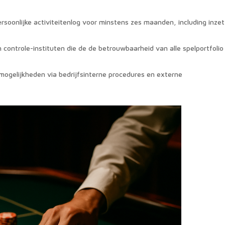
soonlijke activiteitenlog voor minstens zes maanden, including inze
controle-instituten die de de betrouwbaarheid van alle spelportfolio
ogelijkheden via bedrijfsinterne procedures en externe