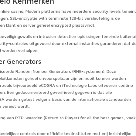
kheid Kenmerken
online casino. Modern platforms have meerdere security levels tenein
gen. SSL-encryptie with tenminste 128-bit versleuteling is de
sen klant en server geheel encrypted plaatsvindt.
eveiligingswalls en intrusion detection oplossingen teneinde buitena
urity-controles uitgevoerd door external instanties garanderen dat d
l worden verholpen.
er Generators
utoriseerde Random Number Generators (RNG-systemen). Deze
eluitkomsten geheel onvoorspelbaar zijn en nooit kunnen worden
en zoals bijvoorbeeld eCOGRA en iTechnologie Labs uitvoeren continu
men. Een gedocumenteerd geverifieerd gegeven is dat alle
A worden getest volgens basis van de internationale standaarden,
e vereist wordt.
g van RTP-waarden (Return to Player) for all the best games, vaak
delijkse controls door officiële testinstituten met vrij inzichtelijke