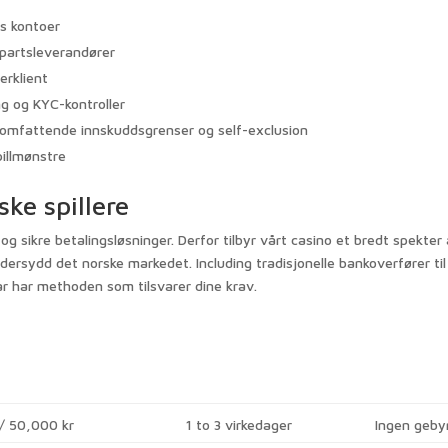
es kontoer
epartsleverandører
erklient
ng og KYC-kontroller
ing omfattende innskuddsgrenser og self-exclusion
illmønstre
ske spillere
g sikre betalingsløsninger. Derfor tilbyr vårt casino et bredt spekter
dersydd det norske markedet. Including tradisjonelle bankoverfører til
r har methoden som tilsvarer dine krav.
/ 50,000 kr
1 to 3 virkedager
Ingen geby