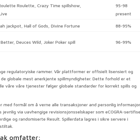
Roulette Roulette, Crazy Time spillshow,
95-98
Live
present
h jackpot, Hall of Gods, Divine Fortune
88-95%
 Better, Deuces Wild, Joker Poker spill
96-99%
e regulatoryiske rammer. Vår plattformer er offisielt lisensiert og
e globale mest anerkjente spillmyndigheter. Dette forhold er et
le våre våre tjenester følger globale standarder for korrekt spills og
er med formål om å verne alle transaksjoner and personlig informasjo
eres jevnlig via uavhengige revisionsjonsselskaper som eCOGRA-sertifis
rdige og randomiserte Result. Spillerdata lagres i sikre servere i
tiltak.
tak omfatter: