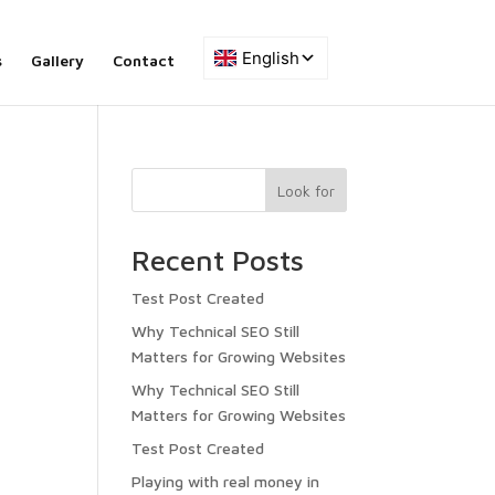
s
Gallery
Contact
Look for
Recent Posts
Test Post Created
Why Technical SEO Still
Matters for Growing Websites
Why Technical SEO Still
Matters for Growing Websites
Test Post Created
Playing with real money in