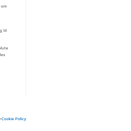
v om
 til
olute
des
-
Cookie Policy