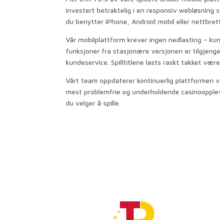
investert betraktelig i en responsiv webløsning s
du benytter iPhone, Android mobil eller nettbrett
Vår mobilplattform krever ingen nedlasting – kun 
funksjoner fra stasjonære versjonen er tilgjengel
kundeservice. Spilltitlene lasts raskt takket v
Vårt team oppdaterer kontinuerlig plattformen vå
mest problemfrie og underholdende casinooppleve
du velger å spille.