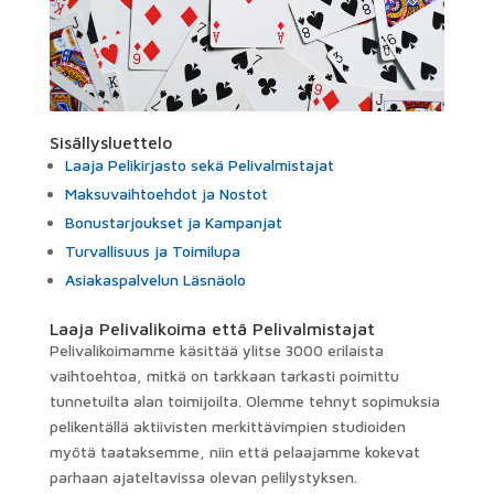
Sisällysluettelo
Laaja Pelikirjasto sekä Pelivalmistajat
Maksuvaihtoehdot ja Nostot
Bonustarjoukset ja Kampanjat
Turvallisuus ja Toimilupa
Asiakaspalvelun Läsnäolo
Laaja Pelivalikoima että Pelivalmistajat
Pelivalikoimamme käsittää ylitse 3000 erilaista
vaihtoehtoa, mitkä on tarkkaan tarkasti poimittu
tunnetuilta alan toimijoilta. Olemme tehnyt sopimuksia
pelikentällä aktiivisten merkittävimpien studioiden
myötä taataksemme, niin että pelaajamme kokevat
parhaan ajateltavissa olevan pelilystyksen.