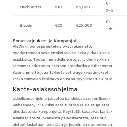
0-
MuchBetter
€10
€5,000
24h
0-
Bitcoin
€20
€25,000
12h
Bonustarjoukset ja Kampanjat
AlaWinin bonusjärjestelmä ovat rakennettu
hyödyttämään sekä ensikertalaisia ​​sekä pitkäaikaisia ​​
asiakkaita. Tuotamme edullisia etuja, joiden kaikkien
kertoimet edustavat sektorin standardia edullisemmat.
Kasinomme tarjoaa 35-kertaiset wager-vaatimukset,
koska toimialan keskiarvo edustaa tyypillisesti 40-50x.
Kanta-asiakasohjelma
Uskollisuusohjelma jakautuu kahdeksaan eri erilliseen
vaiheeseen, jolla kukin aste tuottaa uusia etuja että
ainutlaatuisia kampanjoita. Käyttäjät kasaavat kanta-
asiakaspisteitä jokaisesta pelauskerrasta, että nuo
pisteet lasketaan itsestään järjestelmän etenemiseen.