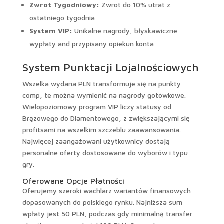
Zwrot Tygodniowy:
Zwrot do 10% utrat z
ostatniego tygodnia
System VIP:
Unikalne nagrody, błyskawiczne
wypłaty and przypisany opiekun konta
System Punktacji Lojalnościowych
Wszelka wydana PLN transformuje się na punkty
comp, te można wymienić na nagrody gotówkowe.
Wielopoziomowy program VIP liczy statusy od
Brązowego do Diamentowego, z zwiększającymi się
profitsami na wszelkim szczeblu zaawansowania.
Najwięcej zaangażowani użytkownicy dostają
personalne oferty dostosowane do wyborów i typu
gry.
Oferowane Opcje Płatności
Oferujemy szeroki wachlarz wariantów finansowych
dopasowanych do polskiego rynku. Najniższa sum
wpłaty jest 50 PLN, podczas gdy minimalną transfer