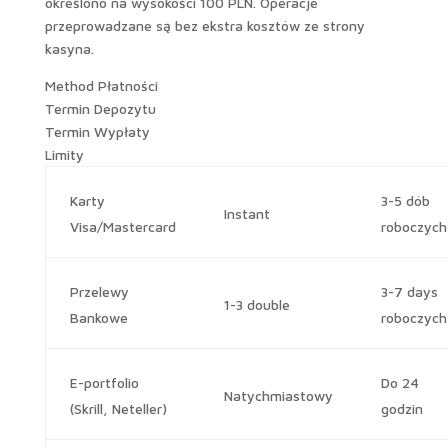
określono na wysokości 100 PLN. Operacje
przeprowadzane są bez ekstra kosztów ze strony
kasyna.
Method Płatności
Termin Depozytu
Termin Wypłaty
Limity
Karty
3-5 dób
Instant
Visa/Mastercard
roboczych
Przelewy
3-7 days
1-3 double
Bankowe
roboczych
E-portfolio
Do 24
Natychmiastowy
(Skrill, Neteller)
godzin