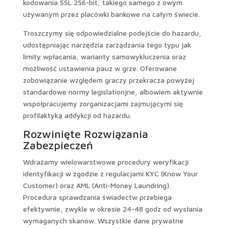
kodowania SSL 256-bit, takiego samego z owym
używanym przez placówki bankowe na całym świecie.
Troszczymy się odpowiedzialne podejście do hazardu,
udostępniając narzędzia zarządzania tego typu jak
limity wpłacania, warianty samowykluczenia oraz
możliwość ustawienia pauz w grze. Oferowane
zobowiązanie względem graczy przekracza powyżej
standardowe normy legislationjne, albowiem aktywnie
współpracujemy zorganizacjami zajmującymi się
profilaktyką addykcji od hazardu.
Rozwinięte Rozwiązania
Zabezpieczeń
Wdrażamy wielowarstwowe procedury weryfikacji
identyfikacji w zgodzie z regulacjami KYC (Know Your
Customer) oraz AML (Anti-Money Laundring).
Procedura sprawdzania świadectw przebiega
efektywnie, zwykle w okresie 24-48 godz od wysłania
wymaganych skanów. Wszystkie dane prywatne