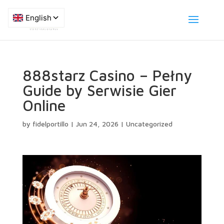
888starz Casino – Pełny
Guide by Serwisie Gier
Online
by
fidelportillo
|
Jun 24, 2026
|
Uncategorized