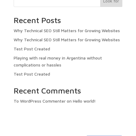
Look for
Recent Posts
Why Technical SEO Still Matters for Growing Websites
Why Technical SEO Still Matters for Growing Websites
Test Post Created
Playing with real money in Argentina without
complications or hassles
Test Post Created
Recent Comments
To WordPress Commenter
on
Hello world!